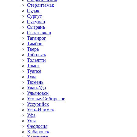
Стерлитамак
Судак
Сургут
Сусуман
Сызрань
Сыктывкар
Таганрог
Тамбов
Тверь
Тобольск
Тольятти
Томск
Туапсе
Тула
Тюмень
Улан-Удэ
Ульяновск
Усолье-Сибирское
Уссурийск
Усть-Илимск
Уфа
Ухта
Феодосия
Хабаровск