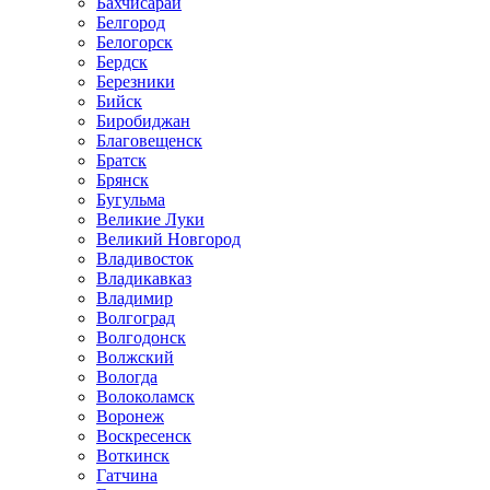
Бахчисарай
Белгород
Белогорск
Бердск
Березники
Бийск
Биробиджан
Благовещенск
Братск
Брянск
Бугульма
Великие Луки
Великий Новгород
Владивосток
Владикавказ
Владимир
Волгоград
Волгодонск
Волжский
Вологда
Волоколамск
Воронеж
Воскресенск
Воткинск
Гатчина