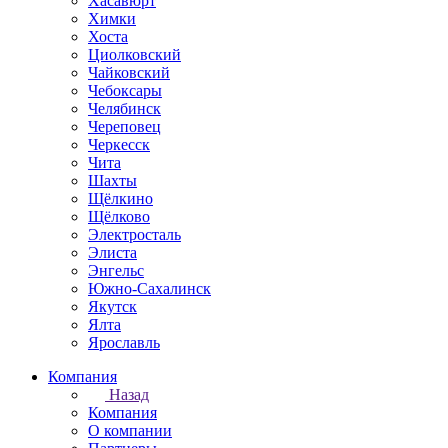
Хасавюрт
Химки
Хоста
Циолковский
Чайковский
Чебоксары
Челябинск
Череповец
Черкесск
Чита
Шахты
Щёлкино
Щёлково
Электросталь
Элиста
Энгельс
Южно-Сахалинск
Якутск
Ялта
Ярославль
Компания
Назад
Компания
О компании