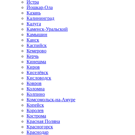
Истра
Йошкар-Ола
Казань
Калининград
Калуга
Каменск-Уральский
Камышин
Канск
Каспийск
Кемерово
Керчь
Кинешма
Киров
Киселёвск
Кисловодск
Ковров
Коломна
Колпино
Комсомольск-на-Амуре
Копейск
Королев
Кострома
Красная Поляна
Красногорск
Краснодар