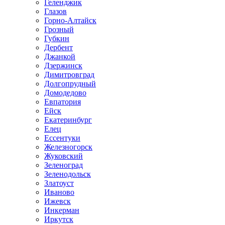
Геленджик
Глазов
Горно-Алтайск
Грозный
Губкин
Дербент
Джанкой
Дзержинск
Димитровград
Долгопрудный
Домодедово
Евпатория
Ейск
Екатеринбург
Елец
Ессентуки
Железногорск
Жуковский
Зеленоград
Зеленодольск
Златоуст
Иваново
Ижевск
Инкерман
Иркутск