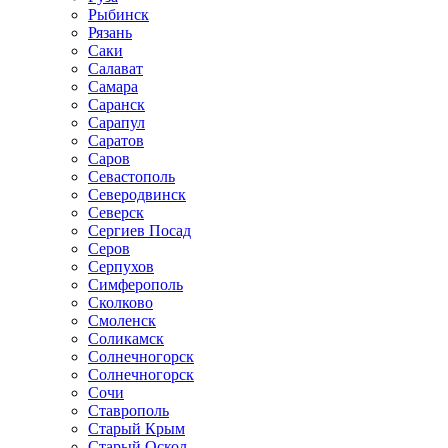
Рыбинск
Рязань
Саки
Салават
Самара
Саранск
Сарапул
Саратов
Саров
Севастополь
Северодвинск
Северск
Сергиев Посад
Серов
Серпухов
Симферополь
Сколково
Смоленск
Соликамск
Солнечногорск
Солнечногорск
Сочи
Ставрополь
Старый Крым
Старый Оскол