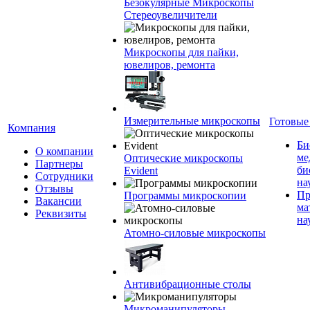
Безокулярные Микроскопы
Стереоувеличители
Микроскопы для пайки,
ювелиров, ремонта
Измерительные микроскопы
Готовые
Компания
Би
О компании
ме
Оптические микроскопы
Партнеры
би
Evident
Сотрудники
на
Отзывы
Пр
Программы микроскопии
Вакансии
ма
Реквизиты
на
Атомно-силовые микроскопы
Антивибрационные столы
Микроманипуляторы