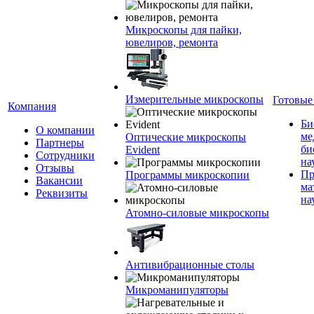
Микроскопы для пайки,
ювелиров, ремонта
Измерительные микроскопы
Готовые
Компания
Би
О компании
ме
Оптические микроскопы
Партнеры
би
Evident
Сотрудники
на
Отзывы
Пр
Программы микроскопии
Вакансии
ма
Реквизиты
на
Атомно-силовые микроскопы
Антивибрационные столы
Микроманипуляторы