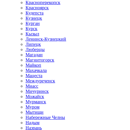
Красноперекопск
Красноярск
Кудепста
Кузнецк
Курган
Курск
Кызыл
Ленинск-Кузнецкий
Липецк
Люберцы
Магадан
Магнитогорск
Майкоп
Махачкала
Мацеста
Междуреченск
Миасс
Мичуринск
Можайск
Мурманск
Муром
Мытищи
Набережные Челны
Надым
Назрань