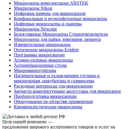
Микроскопы комплектации ARSTEK
Микроскопы Nikon
Цифровые камеры для микроскопов
Конфокальные и мультифотонные микроскопы
Цифровые микроскопы и сканеры
Микроскопы Nexcope
Безокулярные Микроскопы Стереоувеличители
Микроскопы для пайки, ювелиров, ремонта
Измерительные микроскопы
Оптические микроскопы Evident
Программы микроскопии
Атомно-силовые микроскопы
Антивибрационные столы
Микроманипуляторы
Нагревательные и охлаждающие столики к
микроскопам, инкубаторы и газмиксеры
Расходные материалы для микроскопии
Запчасти комплектующие аксессуары для микроскопа
Пробоподготовка микроскопии
Оборудование по областям применения
Криминалистические микроскопы
Цель нашей компании —
предложение широкого ассортимента товаров и услуг на