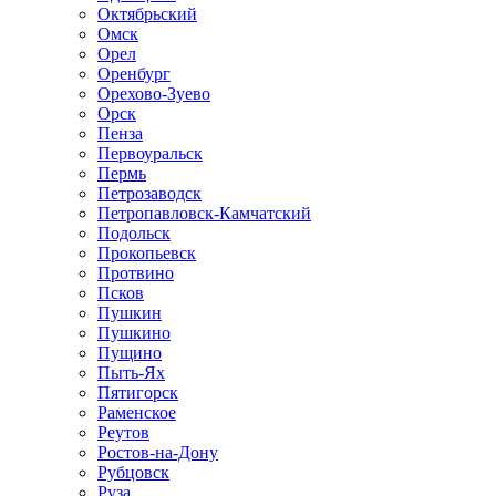
Октябрьский
Омск
Орел
Оренбург
Орехово-Зуево
Орск
Пенза
Первоуральск
Пермь
Петрозаводск
Петропавловск-Камчатский
Подольск
Прокопьевск
Протвино
Псков
Пушкин
Пушкино
Пущино
Пыть-Ях
Пятигорск
Раменское
Реутов
Ростов-на-Дону
Рубцовск
Руза