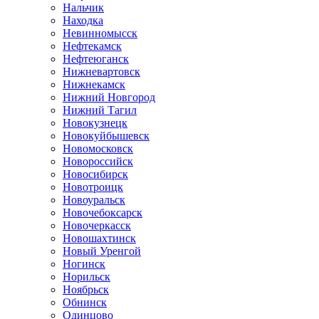
Нальчик
Находка
Невинномысск
Нефтекамск
Нефтеюганск
Нижневартовск
Нижнекамск
Нижний Новгород
Нижний Тагил
Новокузнецк
Новокуйбышевск
Новомосковск
Новороссийск
Новосибирск
Новотроицк
Новоуральск
Новочебоксарск
Новочеркасск
Новошахтинск
Новый Уренгой
Ногинск
Норильск
Ноябрьск
Обнинск
Одинцово