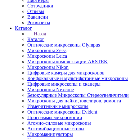
Партнеры
Сотрудники
Отзывы
Вакансии
Реквизиты
Каталог
Назад
Каталог
Оптические микроскопы Olympus
Микроскопы Zeiss
Микроскопы Leica
Микроскопы комплектации ARSTEK
Микроскопы Nikon
Цифровые камеры для микроскопов
Конфокальные и мультифотонные микроскопы
Цифровые микроскопы и сканеры
Микроскопы Nexcope
Безокулярные Микроскопы Стереоувеличители
Микроскопы для пайки, ювелиров, ремонта
Измерительные микроскопы
Оптические микроскопы Evident
Программы микроскопии
Атомно-силовые микроскопы
Антивибрационные столы
Микроманипуляторы