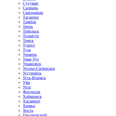
Сусуман
Сызрань
Сыктывкар
Таганрог
Тамбов
Тверь
Тобольск
Тольятти
Томск
Туапсе
Тула
Тюмень
Улан-Удэ
Ульяновск
Усолье-Сибирское
Уссурийск
Усть-Илимск
Уфа
Ухта
Феодосия
Хабаровск
Хасавюрт
Химки
Хоста
Циолковский