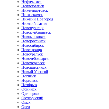
Нефтекамск
Нефтеюганск
Нижневартовск
Нижнекамск
Нижний Новгород
Нижний Тагил
Новокузнецк
Новокуйбышевск
Новомосковск
Новороссийск
Новосибирск
Новотроицк
Новоуральск
Новочебоксарск
Новочеркасск
Новошахтинск
Новый Уренгой
Ногинск
Норильск
Ноябрьск
Обнинск
Одинцово
Октябрьский
Омск
Орел