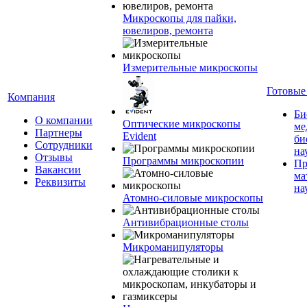
Микроскопы для пайки,
ювелиров, ремонта
Измерительные микроскопы
Готовые
Компания
Би
О компании
Оптические микроскопы
ме
Партнеры
Evident
би
Сотрудники
на
Отзывы
Программы микроскопии
Пр
Вакансии
ма
Реквизиты
на
Атомно-силовые микроскопы
Антивибрационные столы
Микроманипуляторы