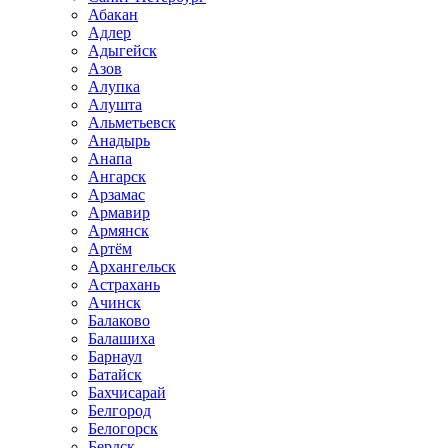
Абакан
Адлер
Адыгейск
Азов
Алупка
Алушта
Альметьевск
Анадырь
Анапа
Ангарск
Арзамас
Армавир
Армянск
Артём
Архангельск
Астрахань
Ачинск
Балаково
Балашиха
Барнаул
Батайск
Бахчисарай
Белгород
Белогорск
Бердск