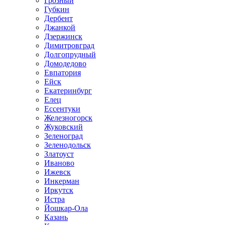
Грозный
Губкин
Дербент
Джанкой
Дзержинск
Димитровград
Долгопрудный
Домодедово
Евпатория
Ейск
Екатеринбург
Елец
Ессентуки
Железногорск
Жуковский
Зеленоград
Зеленодольск
Златоуст
Иваново
Ижевск
Инкерман
Иркутск
Истра
Йошкар-Ола
Казань