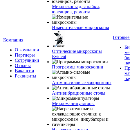
Микроскопы для пайки,
ювелиров, ремонта
Измерительные микроскопы
Готовые
Компания
Би
О компании
Оптические микроскопы
ме
Партнеры
Evident
би
Сотрудники
на
Отзывы
Программы микроскопии
Пр
Вакансии
ма
Реквизиты
на
Атомно-силовые микроскопы
Антивибрационные столы
Микроманипуляторы
Нагревательные и