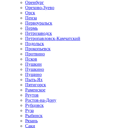
Оренбург
Орехово-Зуево
Орск
Пенза
Первоуральск
Пермь
Петрозаводск
Петропавловск-Камчатский
Подольск
Прокопьевск
Протвино
Псков
Пушкин
Пушкино
Пущино
Пыть-Ях
Пятигорск
Раменское
Реутов
Ростов-на-Дону
Рубцовск
Руза
Рыбинск
Рязань
Саки