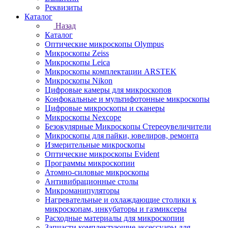
Реквизиты
Каталог
Назад
Каталог
Оптические микроскопы Olympus
Микроскопы Zeiss
Микроскопы Leica
Микроскопы комплектации ARSTEK
Микроскопы Nikon
Цифровые камеры для микроскопов
Конфокальные и мультифотонные микроскопы
Цифровые микроскопы и сканеры
Микроскопы Nexcope
Безокулярные Микроскопы Стереоувеличители
Микроскопы для пайки, ювелиров, ремонта
Измерительные микроскопы
Оптические микроскопы Evident
Программы микроскопии
Атомно-силовые микроскопы
Антивибрационные столы
Микроманипуляторы
Нагревательные и охлаждающие столики к
микроскопам, инкубаторы и газмиксеры
Расходные материалы для микроскопии
Запчасти комплектующие аксессуары для