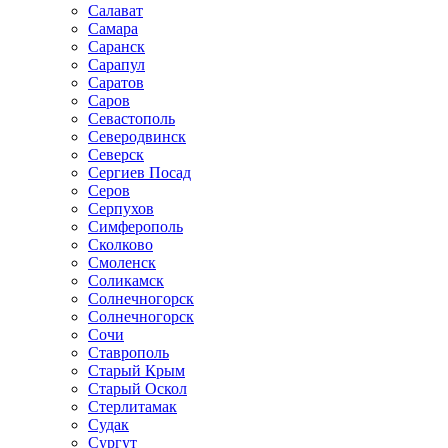
Салават
Самара
Саранск
Сарапул
Саратов
Саров
Севастополь
Северодвинск
Северск
Сергиев Посад
Серов
Серпухов
Симферополь
Сколково
Смоленск
Соликамск
Солнечногорск
Солнечногорск
Сочи
Ставрополь
Старый Крым
Старый Оскол
Стерлитамак
Судак
Сургут