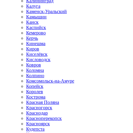
Калининград
Калуга
Каменск-Уральский
Камышин
Канск
Каспийск
Кемерово
Керчь
Кинешма
Киров
Киселёвск
Кисловодск
Ковров
Коломна
Колпино
Комсомольск-на-Амуре
Копейск
Королев
Кострома
Красная Поляна
Красногорск
Краснодар
Красноперекопск
Красноярск
Кудепста