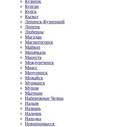
Кузнецк
Курган
Курск
Кызыл
Ленинск-Кузнецкий
Липецк
Люберцы
Магадан
Магнитогорск
Майкоп
Махачкала
Мацеста
Междуреченск
Миасс
Мичуринск
Можайск
Мурманск
Муром
Мытищи
Набережные Челны
Надым
Назрань
Нальчик
Находка
Невинномысск