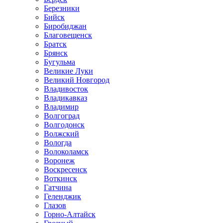
Березники
Бийск
Биробиджан
Благовещенск
Братск
Брянск
Бугульма
Великие Луки
Великий Новгород
Владивосток
Владикавказ
Владимир
Волгоград
Волгодонск
Волжский
Вологда
Волоколамск
Воронеж
Воскресенск
Воткинск
Гатчина
Геленджик
Глазов
Горно-Алтайск