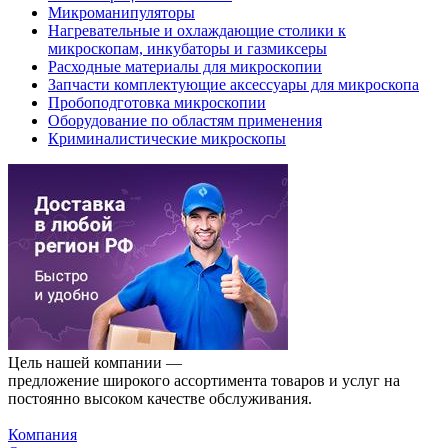
Микроманипуляторы
Нагревательные и охлаждающие столики к
микроскопам, инкубаторы и газмиксеры
Расходные материалы для микроскопии
Запчасти комплектующие аксессуары для микроскопа
Пробоподготовка микроскопии
Оборудование по областям применения
Криминалистические микроскопы
Цель нашей компании —
предложение широкого ассортимента товаров и услуг на
постоянно высоком качестве обслуживания.
Компания