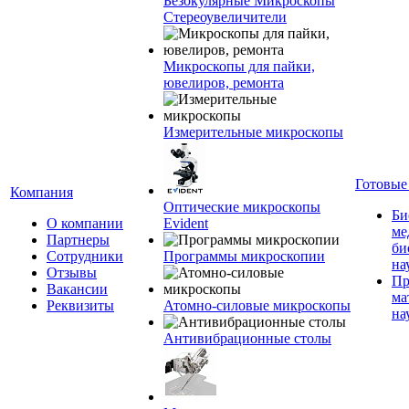
Безокулярные Микроскопы
Стереоувеличители
Микроскопы для пайки,
ювелиров, ремонта
Измерительные микроскопы
Готовые
Компания
Оптические микроскопы
Би
О компании
Evident
ме
Партнеры
би
Сотрудники
Программы микроскопии
на
Отзывы
Пр
Вакансии
ма
Реквизиты
Атомно-силовые микроскопы
на
Антивибрационные столы