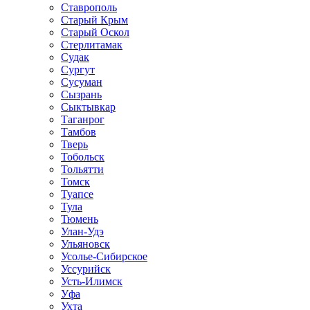
Ставрополь
Старый Крым
Старый Оскол
Стерлитамак
Судак
Сургут
Сусуман
Сызрань
Сыктывкар
Таганрог
Тамбов
Тверь
Тобольск
Тольятти
Томск
Туапсе
Тула
Тюмень
Улан-Удэ
Ульяновск
Усолье-Сибирское
Уссурийск
Усть-Илимск
Уфа
Ухта