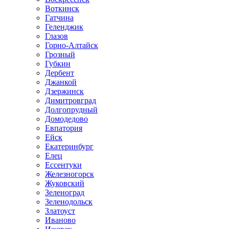
Воткинск
Гатчина
Геленджик
Глазов
Горно-Алтайск
Грозный
Губкин
Дербент
Джанкой
Дзержинск
Димитровград
Долгопрудный
Домодедово
Евпатория
Ейск
Екатеринбург
Елец
Ессентуки
Железногорск
Жуковский
Зеленоград
Зеленодольск
Златоуст
Иваново