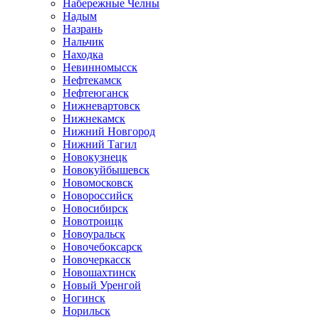
Набережные Челны
Надым
Назрань
Нальчик
Находка
Невинномысск
Нефтекамск
Нефтеюганск
Нижневартовск
Нижнекамск
Нижний Новгород
Нижний Тагил
Новокузнецк
Новокуйбышевск
Новомосковск
Новороссийск
Новосибирск
Новотроицк
Новоуральск
Новочебоксарск
Новочеркасск
Новошахтинск
Новый Уренгой
Ногинск
Норильск