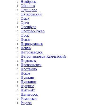
Ноябрьск
Обнинск
Одинцово
Октябрьский
Омск
Орел
Оренбург
Орехово-Зуево
Орск
Пенза
Первоуральск
Пермь
Петрозаводск
Петропавловск-Камчатский
Подольск
Прокопьевск
Протвино
Псков
Пушкин
Пушкино
Пущино
Пыть-Ях
Пятигорск
Раменское
Реутов