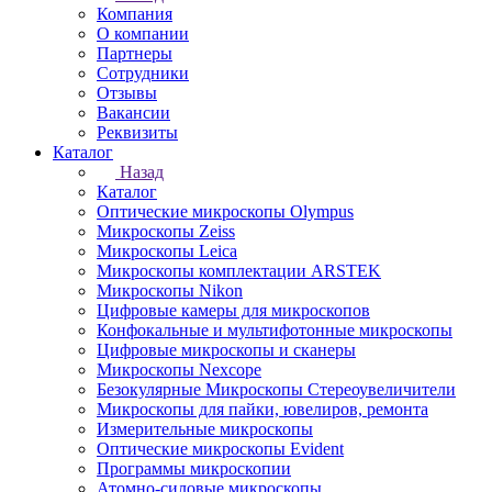
Компания
О компании
Партнеры
Сотрудники
Отзывы
Вакансии
Реквизиты
Каталог
Назад
Каталог
Оптические микроскопы Olympus
Микроскопы Zeiss
Микроскопы Leica
Микроскопы комплектации ARSTEK
Микроскопы Nikon
Цифровые камеры для микроскопов
Конфокальные и мультифотонные микроскопы
Цифровые микроскопы и сканеры
Микроскопы Nexcope
Безокулярные Микроскопы Стереоувеличители
Микроскопы для пайки, ювелиров, ремонта
Измерительные микроскопы
Оптические микроскопы Evident
Программы микроскопии
Атомно-силовые микроскопы