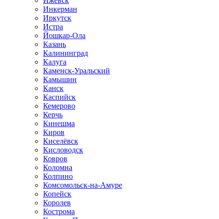
Ижевск
Инкерман
Иркутск
Истра
Йошкар-Ола
Казань
Калининград
Калуга
Каменск-Уральский
Камышин
Канск
Каспийск
Кемерово
Керчь
Кинешма
Киров
Киселёвск
Кисловодск
Ковров
Коломна
Колпино
Комсомольск-на-Амуре
Копейск
Королев
Кострома