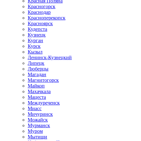
Красная Поляна
Красногорск
Краснодар
Красноперекопск
Красноярск
Кудепста
Кузнецк
Курган
Курск
Кызыл
Ленинск-Кузнецкий
Липецк
Люберцы
Магадан
Магнитогорск
Майкоп
Махачкала
Мацеста
Междуреченск
Миасс
Мичуринск
Можайск
Мурманск
Муром
Мытищи