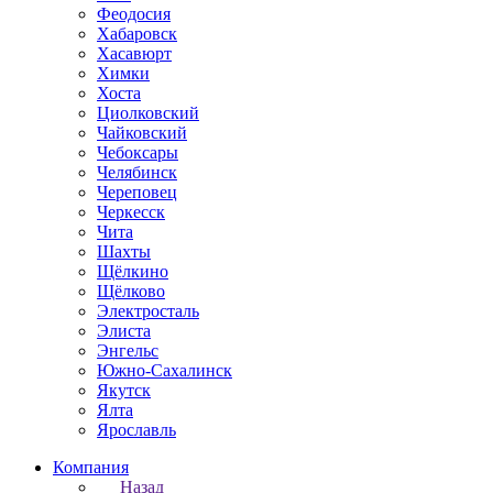
Феодосия
Хабаровск
Хасавюрт
Химки
Хоста
Циолковский
Чайковский
Чебоксары
Челябинск
Череповец
Черкесск
Чита
Шахты
Щёлкино
Щёлково
Электросталь
Элиста
Энгельс
Южно-Сахалинск
Якутск
Ялта
Ярославль
Компания
Назад