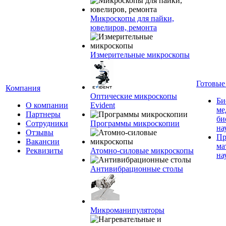
Микроскопы для пайки,
ювелиров, ремонта
Измерительные микроскопы
Готовые
Компания
Оптические микроскопы
Би
О компании
Evident
ме
Партнеры
би
Сотрудники
Программы микроскопии
на
Отзывы
Пр
Вакансии
ма
Реквизиты
Атомно-силовые микроскопы
на
Антивибрационные столы
Микроманипуляторы