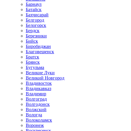
Барнаул
Батайск
Бахчисарай
Белгород
Белогорск
Бердск
Березники
Бийск
Биробиджан
Благовещенск
Братск
Брянск
Бугульма
Великие Луки
Великий Новгород
Владивосток
Владикавказ
Владимир
Волгоград
Волгодонск
Волжский
Вологда
Волоколамск
Воронеж
Воскресенск