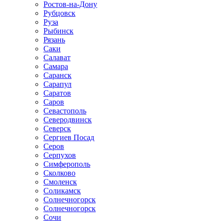
Ростов-на-Дону
Рубцовск
Руза
Рыбинск
Рязань
Саки
Салават
Самара
Саранск
Сарапул
Саратов
Саров
Севастополь
Северодвинск
Северск
Сергиев Посад
Серов
Серпухов
Симферополь
Сколково
Смоленск
Соликамск
Солнечногорск
Солнечногорск
Сочи