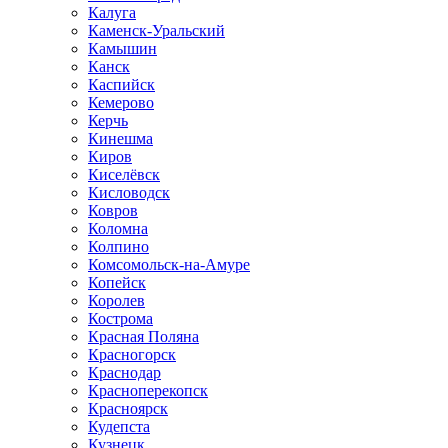
Калуга
Каменск-Уральский
Камышин
Канск
Каспийск
Кемерово
Керчь
Кинешма
Киров
Киселёвск
Кисловодск
Ковров
Коломна
Колпино
Комсомольск-на-Амуре
Копейск
Королев
Кострома
Красная Поляна
Красногорск
Краснодар
Красноперекопск
Красноярск
Кудепста
Кузнецк