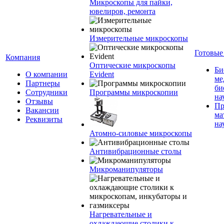
Микроскопы для пайки,
ювелиров, ремонта
Измерительные микроскопы
Готовые
Компания
Оптические микроскопы
Би
О компании
Evident
ме
Партнеры
би
Сотрудники
Программы микроскопии
на
Отзывы
Пр
Вакансии
ма
Реквизиты
на
Атомно-силовые микроскопы
Антивибрационные столы
Микроманипуляторы
Нагревательные и
охлаждающие столики к