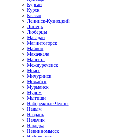
Курган
Курск
Кызыл
Ленинск-Кузнецкий
Липецк
Люберцы
Магадан
Магнитогорск
Майкоп
Махачкала
Мацеста
Междуреченск
Миасс
Мичуринск
Можайск
Мурманск
Муром
Мытищи
Набережные Челны
Надым
Назрань
Нальчик
Находка
Невинномысск
Нефтекамск