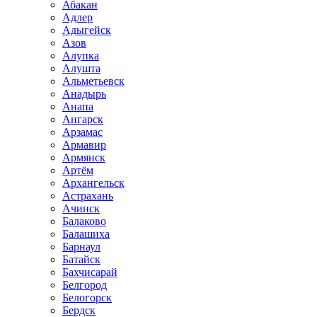
Абакан
Адлер
Адыгейск
Азов
Алупка
Алушта
Альметьевск
Анадырь
Анапа
Ангарск
Арзамас
Армавир
Армянск
Артём
Архангельск
Астрахань
Ачинск
Балаково
Балашиха
Барнаул
Батайск
Бахчисарай
Белгород
Белогорск
Бердск