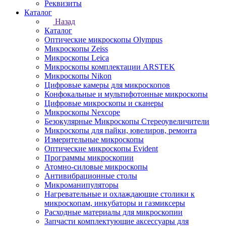
Реквизиты
Каталог
Назад
Каталог
Оптические микроскопы Olympus
Микроскопы Zeiss
Микроскопы Leica
Микроскопы комплектации ARSTEK
Микроскопы Nikon
Цифровые камеры для микроскопов
Конфокальные и мультифотонные микроскопы
Цифровые микроскопы и сканеры
Микроскопы Nexcope
Безокулярные Микроскопы Стереоувеличители
Микроскопы для пайки, ювелиров, ремонта
Измерительные микроскопы
Оптические микроскопы Evident
Программы микроскопии
Атомно-силовые микроскопы
Антивибрационные столы
Микроманипуляторы
Нагревательные и охлаждающие столики к
микроскопам, инкубаторы и газмиксеры
Расходные материалы для микроскопии
Запчасти комплектующие аксессуары для