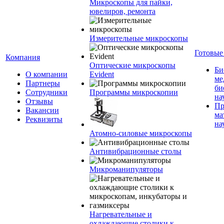
Микроскопы для пайки,
ювелиров, ремонта
Измерительные микроскопы
Готовые
Компания
Оптические микроскопы
Би
О компании
Evident
ме
Партнеры
би
Сотрудники
Программы микроскопии
на
Отзывы
Пр
Вакансии
ма
Реквизиты
на
Атомно-силовые микроскопы
Антивибрационные столы
Микроманипуляторы
Нагревательные и
охлаждающие столики к