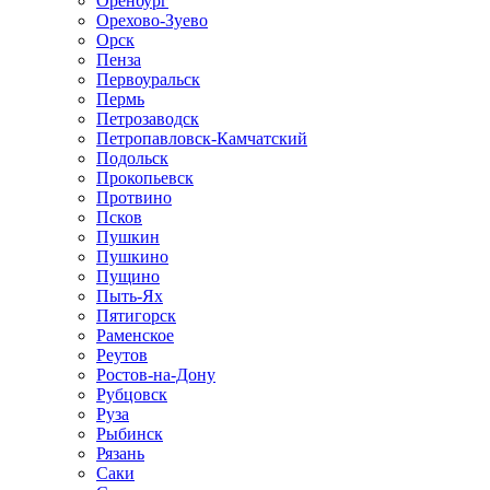
Оренбург
Орехово-Зуево
Орск
Пенза
Первоуральск
Пермь
Петрозаводск
Петропавловск-Камчатский
Подольск
Прокопьевск
Протвино
Псков
Пушкин
Пушкино
Пущино
Пыть-Ях
Пятигорск
Раменское
Реутов
Ростов-на-Дону
Рубцовск
Руза
Рыбинск
Рязань
Саки