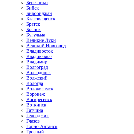
Березники
Бийск
Биробиджан
Благовещенск
Братск
Брянск
Бугульма
Великие Луки
Великий Новгород
Владивосток
Владикавказ
Владимир
Волгоград
Волгодонск
Волжский
Вологда
Волоколамск
Воронеж
Воскресенск
Воткинск
Гатчина
Геленджик
Глазов
Горно-Алтайск
Грозный