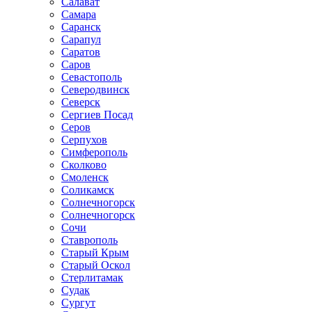
Салават
Самара
Саранск
Сарапул
Саратов
Саров
Севастополь
Северодвинск
Северск
Сергиев Посад
Серов
Серпухов
Симферополь
Сколково
Смоленск
Соликамск
Солнечногорск
Солнечногорск
Сочи
Ставрополь
Старый Крым
Старый Оскол
Стерлитамак
Судак
Сургут