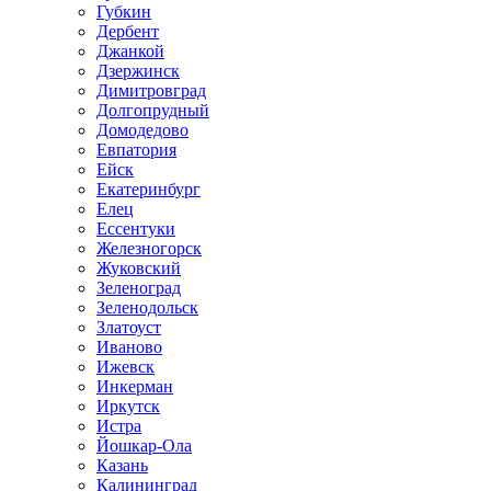
Губкин
Дербент
Джанкой
Дзержинск
Димитровград
Долгопрудный
Домодедово
Евпатория
Ейск
Екатеринбург
Елец
Ессентуки
Железногорск
Жуковский
Зеленоград
Зеленодольск
Златоуст
Иваново
Ижевск
Инкерман
Иркутск
Истра
Йошкар-Ола
Казань
Калининград