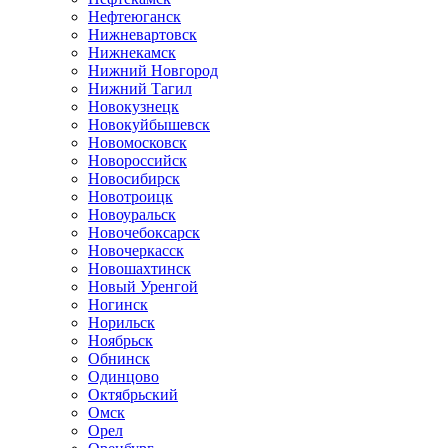
Нефтеюганск
Нижневартовск
Нижнекамск
Нижний Новгород
Нижний Тагил
Новокузнецк
Новокуйбышевск
Новомосковск
Новороссийск
Новосибирск
Новотроицк
Новоуральск
Новочебоксарск
Новочеркасск
Новошахтинск
Новый Уренгой
Ногинск
Норильск
Ноябрьск
Обнинск
Одинцово
Октябрьский
Омск
Орел