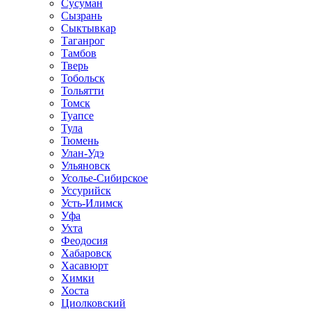
Сусуман
Сызрань
Сыктывкар
Таганрог
Тамбов
Тверь
Тобольск
Тольятти
Томск
Туапсе
Тула
Тюмень
Улан-Удэ
Ульяновск
Усолье-Сибирское
Уссурийск
Усть-Илимск
Уфа
Ухта
Феодосия
Хабаровск
Хасавюрт
Химки
Хоста
Циолковский