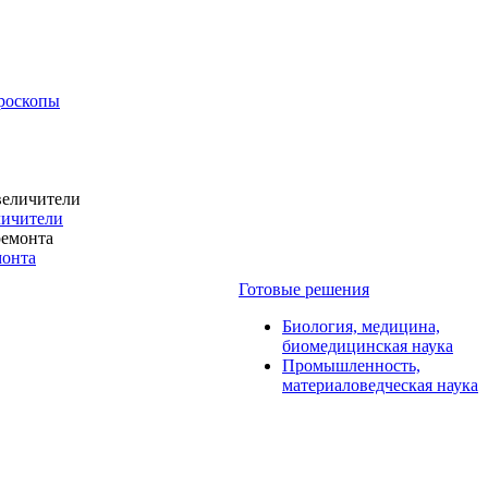
роскопы
личители
монта
Готовые решения
Биология, медицина,
биомедицинская наука
Промышленность,
материаловедческая наука