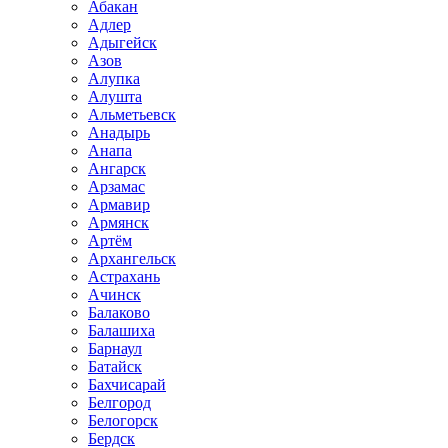
Абакан
Адлер
Адыгейск
Азов
Алупка
Алушта
Альметьевск
Анадырь
Анапа
Ангарск
Арзамас
Армавир
Армянск
Артём
Архангельск
Астрахань
Ачинск
Балаково
Балашиха
Барнаул
Батайск
Бахчисарай
Белгород
Белогорск
Бердск