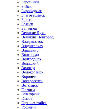
Березники
Бийск
Биробиджан
Благовещенск
Братск
Брянск
Бугульма
Великие Луки
Великий Новгород
Владивосток
Владикавказ
Владимир
Волгоград
Волгодонск
Волжский
Вологда
Волоколамск
Воронеж
Воскресенск
Воткинск
Гатчина
Геленджик
Глазов
Горно-Алтайск
Грозный