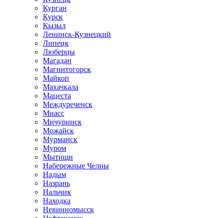
Курган
Курск
Кызыл
Ленинск-Кузнецкий
Липецк
Люберцы
Магадан
Магнитогорск
Майкоп
Махачкала
Мацеста
Междуреченск
Миасс
Мичуринск
Можайск
Мурманск
Муром
Мытищи
Набережные Челны
Надым
Назрань
Нальчик
Находка
Невинномысск