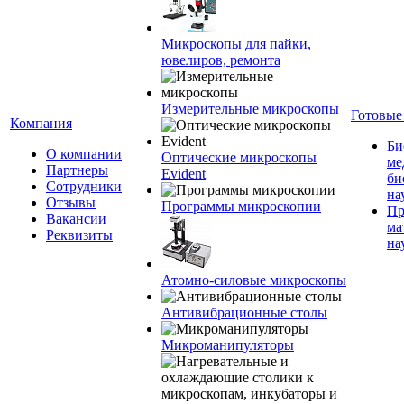
Микроскопы для пайки,
ювелиров, ремонта
Измерительные микроскопы
Готовые
Компания
Би
О компании
Оптические микроскопы
ме
Партнеры
Evident
би
Сотрудники
на
Отзывы
Программы микроскопии
Пр
Вакансии
ма
Реквизиты
на
Атомно-силовые микроскопы
Антивибрационные столы
Микроманипуляторы