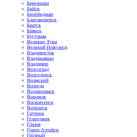
Березники
Бийск
Биробиджан
Благовещенск
Братск
Брянск
Бугульма
Великие Луки
Великий Новгород
Владивосток
Владикавказ
Владимир
Волгоград
Волгодонск
Волжский
Вологда
Волоколамск
Воронеж
Воскресенск
Воткинск
Гатчина
Геленджик
Глазов
Горно-Алтайск
Грозный