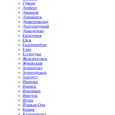
Губкин
Дербент
Джанкой
Дзержинск
Димитровград
Долгопрудный
Домодедово
Евпатория
Ейск
Екатеринбург
Елец
Ессентуки
Железногорск
Жуковский
Зеленоград
Зеленодольск
Златоуст
Иваново
Ижевск
Инкерман
Иркутск
Истра
Йошкар-Ола
Казань
Калининград