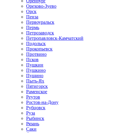
Оренбург
Орехово-Зуево
Орск
Пенза
Первоуральск
Пермь
Петрозаводск
Петропавловск-Камчатский
Подольск
Прокопьевск
Протвино
Псков
Пушкин
Пушкино
Пущино
Пыть-Ях
Пятигорск
Раменское
Реутов
Ростов-на-Дону
Рубцовск
Руза
Рыбинск
Рязань
Саки