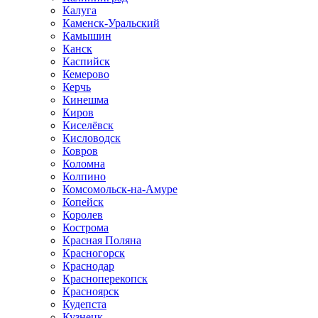
Калуга
Каменск-Уральский
Камышин
Канск
Каспийск
Кемерово
Керчь
Кинешма
Киров
Киселёвск
Кисловодск
Ковров
Коломна
Колпино
Комсомольск-на-Амуре
Копейск
Королев
Кострома
Красная Поляна
Красногорск
Краснодар
Красноперекопск
Красноярск
Кудепста
Кузнецк