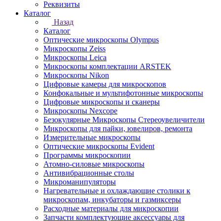
Реквизиты
Каталог
Назад
Каталог
Оптические микроскопы Olympus
Микроскопы Zeiss
Микроскопы Leica
Микроскопы комплектации ARSTEK
Микроскопы Nikon
Цифровые камеры для микроскопов
Конфокальные и мультифотонные микроскопы
Цифровые микроскопы и сканеры
Микроскопы Nexcope
Безокулярные Микроскопы Стереоувеличители
Микроскопы для пайки, ювелиров, ремонта
Измерительные микроскопы
Оптические микроскопы Evident
Программы микроскопии
Атомно-силовые микроскопы
Антивибрационные столы
Микроманипуляторы
Нагревательные и охлаждающие столики к
микроскопам, инкубаторы и газмиксеры
Расходные материалы для микроскопии
Запчасти комплектующие аксессуары для