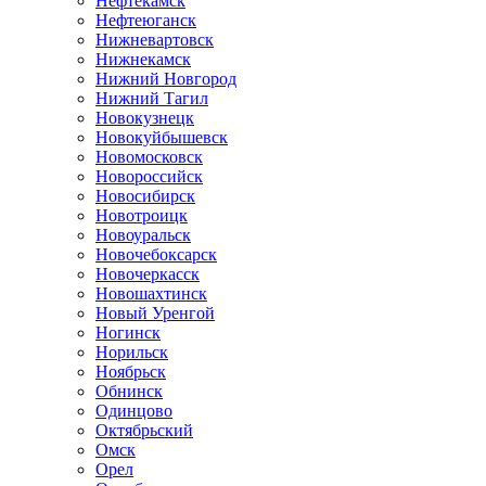
Нефтекамск
Нефтеюганск
Нижневартовск
Нижнекамск
Нижний Новгород
Нижний Тагил
Новокузнецк
Новокуйбышевск
Новомосковск
Новороссийск
Новосибирск
Новотроицк
Новоуральск
Новочебоксарск
Новочеркасск
Новошахтинск
Новый Уренгой
Ногинск
Норильск
Ноябрьск
Обнинск
Одинцово
Октябрьский
Омск
Орел