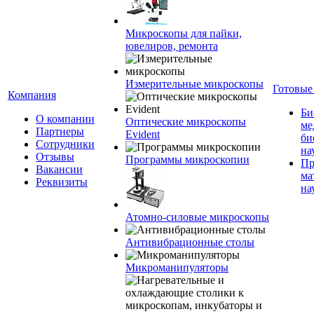
Микроскопы для пайки,
ювелиров, ремонта
Измерительные микроскопы
Готовые
Компания
Би
О компании
Оптические микроскопы
ме
Партнеры
Evident
би
Сотрудники
на
Отзывы
Программы микроскопии
Пр
Вакансии
ма
Реквизиты
на
Атомно-силовые микроскопы
Антивибрационные столы
Микроманипуляторы