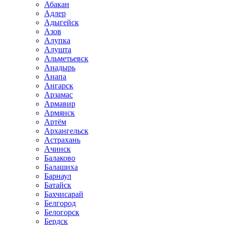
Абакан
Адлер
Адыгейск
Азов
Алупка
Алушта
Альметьевск
Анадырь
Анапа
Ангарск
Арзамас
Армавир
Армянск
Артём
Архангельск
Астрахань
Ачинск
Балаково
Балашиха
Барнаул
Батайск
Бахчисарай
Белгород
Белогорск
Бердск