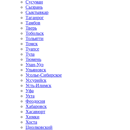
Сусуман
Сызрань
Сыктывкар
Таганрог
Тамбов
Тверь
Тобольск
Тольятти
Томск
Туапсе
Тула
Тюмень
Улан-Удэ
Ульяновск
Усолье-Сибирское
Уссурийск
Усть-Илимск
Уфа
Ухта
Феодосия
Хабаровск
Хасавюрт
Химки
Хоста
Циолковский