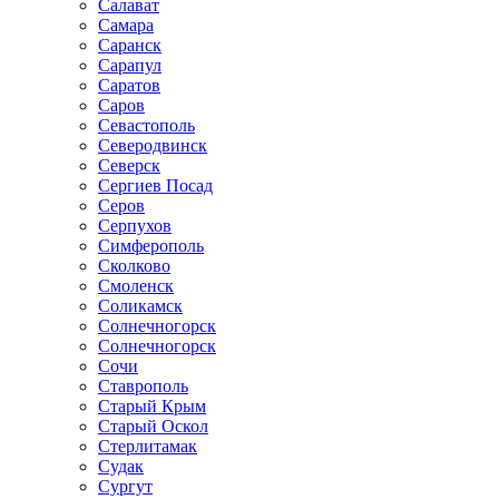
Салават
Самара
Саранск
Сарапул
Саратов
Саров
Севастополь
Северодвинск
Северск
Сергиев Посад
Серов
Серпухов
Симферополь
Сколково
Смоленск
Соликамск
Солнечногорск
Солнечногорск
Сочи
Ставрополь
Старый Крым
Старый Оскол
Стерлитамак
Судак
Сургут