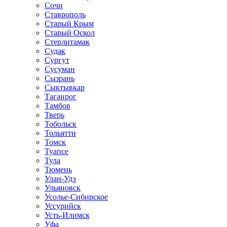
Сочи
Ставрополь
Старый Крым
Старый Оскол
Стерлитамак
Судак
Сургут
Сусуман
Сызрань
Сыктывкар
Таганрог
Тамбов
Тверь
Тобольск
Тольятти
Томск
Туапсе
Тула
Тюмень
Улан-Удэ
Ульяновск
Усолье-Сибирское
Уссурийск
Усть-Илимск
Уфа