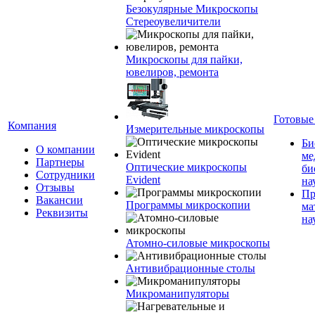
Безокулярные Микроскопы
Стереоувеличители
Микроскопы для пайки,
ювелиров, ремонта
Готовые
Компания
Измерительные микроскопы
Би
О компании
ме
Партнеры
Оптические микроскопы
би
Сотрудники
Evident
на
Отзывы
Пр
Вакансии
Программы микроскопии
ма
Реквизиты
на
Атомно-силовые микроскопы
Антивибрационные столы
Микроманипуляторы