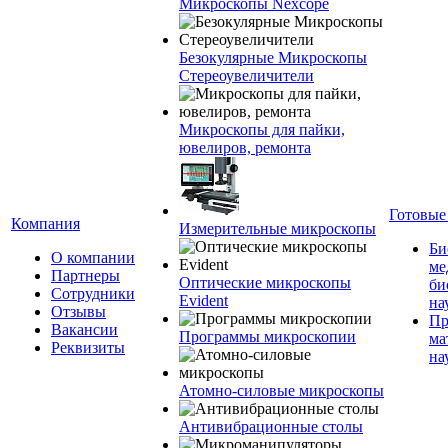
Микроскопы Nexcope
Безокулярные Микроскопы
Стереоувеличители
Микроскопы для пайки,
ювелиров, ремонта
Готовые
Компания
Измерительные микроскопы
Би
О компании
ме
Партнеры
Оптические микроскопы
би
Сотрудники
Evident
на
Отзывы
Пр
Вакансии
Программы микроскопии
ма
Реквизиты
на
Атомно-силовые микроскопы
Антивибрационные столы