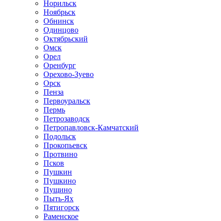
Норильск
Ноябрьск
Обнинск
Одинцово
Октябрьский
Омск
Орел
Оренбург
Орехово-Зуево
Орск
Пенза
Первоуральск
Пермь
Петрозаводск
Петропавловск-Камчатский
Подольск
Прокопьевск
Протвино
Псков
Пушкин
Пушкино
Пущино
Пыть-Ях
Пятигорск
Раменское