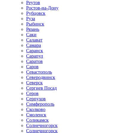
Реутов
Ростов-на-Дону
Рубцовск
Руза
Рыбинск
Рязань
Саки
Салават
Самара
Саранск
Сарапул
Саратов
Саров
Севастополь
Северодвинск
Северск
Сергиев Посад
Серов
Серпухов
Симферополь
Сколково
Смоленск
Соликамск
Солнечногорск
Солнечногорск