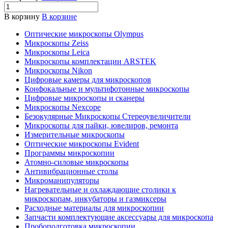
В корзину
В корзине
Оптические микроскопы Olympus
Микроскопы Zeiss
Микроскопы Leica
Микроскопы комплектации ARSTEK
Микроскопы Nikon
Цифровые камеры для микроскопов
Конфокальные и мультифотонные микроскопы
Цифровые микроскопы и сканеры
Микроскопы Nexcope
Безокулярные Микроскопы Стереоувеличители
Микроскопы для пайки, ювелиров, ремонта
Измерительные микроскопы
Оптические микроскопы Evident
Программы микроскопии
Атомно-силовые микроскопы
Антивибрационные столы
Микроманипуляторы
Нагревательные и охлаждающие столики к
микроскопам, инкубаторы и газмиксеры
Расходные материалы для микроскопии
Запчасти комплектующие аксессуары для микроскопа
Пробоподготовка микроскопии