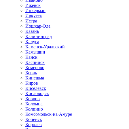
Иваново
Ижевск
Инкерман
Иркутск
Истра
Йошкар-Ола
Казань
Калининград
Калуга
Каменск-Уральский
Камышин
Канск
Каспийск
Кемерово
Керчь
Кинешма
Киров
Киселёвск
Кисловодск
Ковров
Коломна
Колпино
Комсомольск-на-Амуре
Копейск
Королев