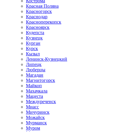
Кострома
Красная Поляна
Красногорск
Краснодар
Красноперекопск
Красноярск
Кудепста
Кузнецк
Курган
Курск
Кызыл
Ленинск-Кузнецкий
Липецк
Люберцы
Магадан
Магнитогорск
Майкоп
Махачкала
Мацеста
Междуреченск
Миасс
Мичуринск
Можайск
Мурманск
Муром