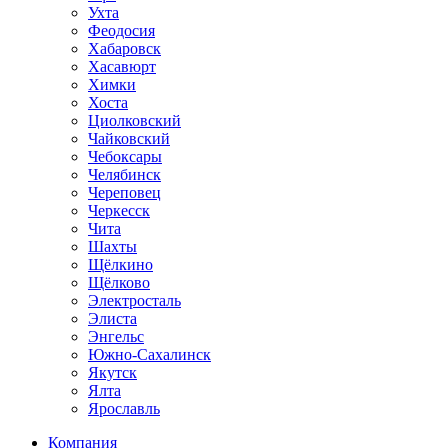
Ухта
Феодосия
Хабаровск
Хасавюрт
Химки
Хоста
Циолковский
Чайковский
Чебоксары
Челябинск
Череповец
Черкесск
Чита
Шахты
Щёлкино
Щёлково
Электросталь
Элиста
Энгельс
Южно-Сахалинск
Якутск
Ялта
Ярославль
Компания