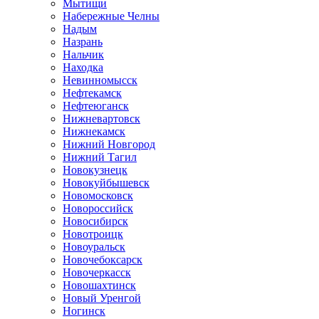
Мытищи
Набережные Челны
Надым
Назрань
Нальчик
Находка
Невинномысск
Нефтекамск
Нефтеюганск
Нижневартовск
Нижнекамск
Нижний Новгород
Нижний Тагил
Новокузнецк
Новокуйбышевск
Новомосковск
Новороссийск
Новосибирск
Новотроицк
Новоуральск
Новочебоксарск
Новочеркасск
Новошахтинск
Новый Уренгой
Ногинск