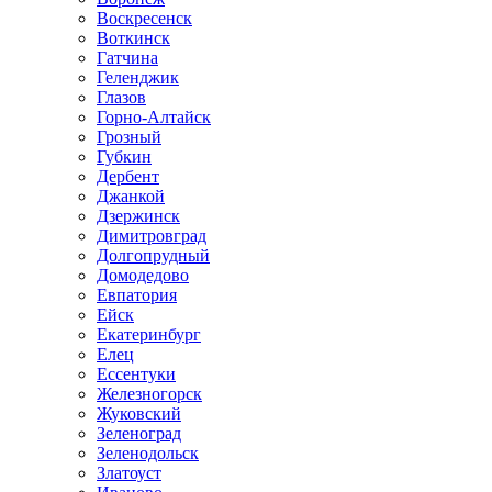
Воскресенск
Воткинск
Гатчина
Геленджик
Глазов
Горно-Алтайск
Грозный
Губкин
Дербент
Джанкой
Дзержинск
Димитровград
Долгопрудный
Домодедово
Евпатория
Ейск
Екатеринбург
Елец
Ессентуки
Железногорск
Жуковский
Зеленоград
Зеленодольск
Златоуст