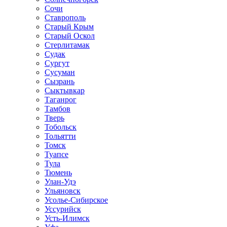
Сочи
Ставрополь
Старый Крым
Старый Оскол
Стерлитамак
Судак
Сургут
Сусуман
Сызрань
Сыктывкар
Таганрог
Тамбов
Тверь
Тобольск
Тольятти
Томск
Туапсе
Тула
Тюмень
Улан-Удэ
Ульяновск
Усолье-Сибирское
Уссурийск
Усть-Илимск