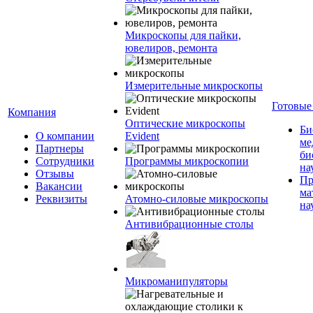
Микроскопы для пайки,
ювелиров, ремонта
Измерительные микроскопы
Готовые
Компания
Оптические микроскопы
Би
О компании
Evident
ме
Партнеры
би
Сотрудники
Программы микроскопии
на
Отзывы
Пр
Вакансии
ма
Реквизиты
Атомно-силовые микроскопы
на
Антивибрационные столы
Микроманипуляторы