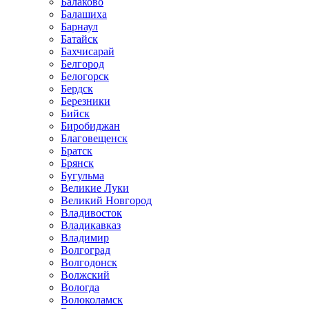
Балаково
Балашиха
Барнаул
Батайск
Бахчисарай
Белгород
Белогорск
Бердск
Березники
Бийск
Биробиджан
Благовещенск
Братск
Брянск
Бугульма
Великие Луки
Великий Новгород
Владивосток
Владикавказ
Владимир
Волгоград
Волгодонск
Волжский
Вологда
Волоколамск