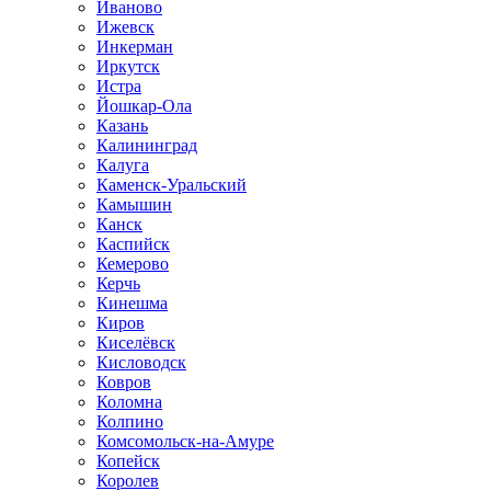
Иваново
Ижевск
Инкерман
Иркутск
Истра
Йошкар-Ола
Казань
Калининград
Калуга
Каменск-Уральский
Камышин
Канск
Каспийск
Кемерово
Керчь
Кинешма
Киров
Киселёвск
Кисловодск
Ковров
Коломна
Колпино
Комсомольск-на-Амуре
Копейск
Королев