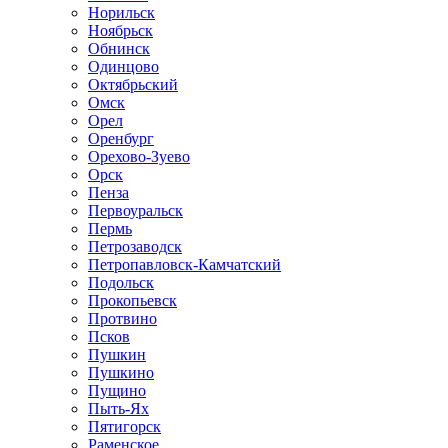
Норильск
Ноябрьск
Обнинск
Одинцово
Октябрьский
Омск
Орел
Оренбург
Орехово-Зуево
Орск
Пенза
Первоуральск
Пермь
Петрозаводск
Петропавловск-Камчатский
Подольск
Прокопьевск
Протвино
Псков
Пушкин
Пушкино
Пущино
Пыть-Ях
Пятигорск
Раменское