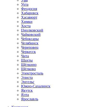
Уфа
Ухта
Феодосия
Хабаровск
Хасавюрт
Химки
Хоста
Циолковский
Чайковский
Чебоксары
Челябинск
Череповец
Черкесск
Чита
Шахты
Щёлкино
Щёлково
Электросталь
Элиста
Энгельс
Южно-Сахалинск
Якутск
Ялта
Ярославль