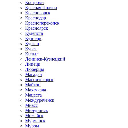
Кострома
Красная Поляна
Красногорск
Краснодар
Красноперекопск
Красноярск
Кудепста
Кузнецк
Курган
Курск
Кызыл
Ленинск-Кузнецкий
Липецк
Люберцы
Магадан
Магнитогорск
Майкоп
Махачкала
Мацеста
Междуреченск
Миасс
Мичуринск
Можайск
Мурманск
Муром