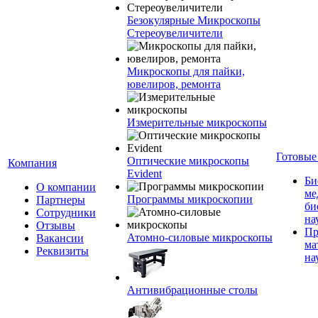
Безокулярные Микроскопы
Стереоувеличители
Микроскопы для пайки,
ювелиров, ремонта
Измерительные микроскопы
Готовые
Оптические микроскопы
Компания
Evident
Би
О компании
ме
Программы микроскопии
Партнеры
би
Сотрудники
на
Отзывы
Пр
Атомно-силовые микроскопы
Вакансии
ма
Реквизиты
на
Антивибрационные столы