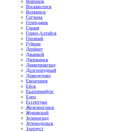
Воронеж
Воскресенск
Воткинск
Гатчина
Геленджик
Глазов
Горно-Алтайск
Грозный
Губкин
Дербент
Джанкой
Дзержинск
Димитровград
Долгопрудный
Домодедово
Евпатория
Ейск
Екатеринбург
Елец
Ессентуки
Железногорск
Жуковский
Зеленоград
Зеленодольск
Златоуст