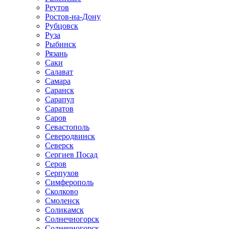
Реутов
Ростов-на-Дону
Рубцовск
Руза
Рыбинск
Рязань
Саки
Салават
Самара
Саранск
Сарапул
Саратов
Саров
Севастополь
Северодвинск
Северск
Сергиев Посад
Серов
Серпухов
Симферополь
Сколково
Смоленск
Соликамск
Солнечногорск
Солнечногорск