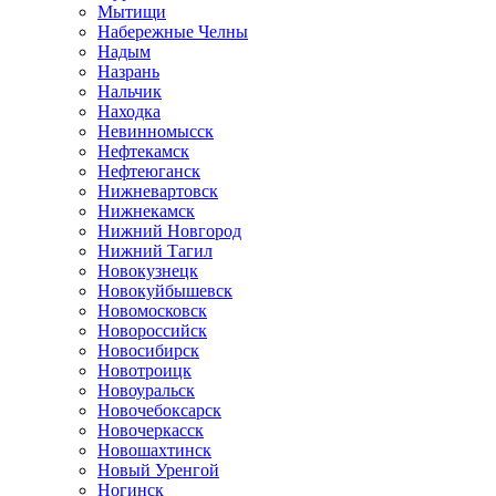
Мытищи
Набережные Челны
Надым
Назрань
Нальчик
Находка
Невинномысск
Нефтекамск
Нефтеюганск
Нижневартовск
Нижнекамск
Нижний Новгород
Нижний Тагил
Новокузнецк
Новокуйбышевск
Новомосковск
Новороссийск
Новосибирск
Новотроицк
Новоуральск
Новочебоксарск
Новочеркасск
Новошахтинск
Новый Уренгой
Ногинск