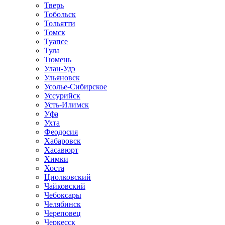
Тверь
Тобольск
Тольятти
Томск
Туапсе
Тула
Тюмень
Улан-Удэ
Ульяновск
Усолье-Сибирское
Уссурийск
Усть-Илимск
Уфа
Ухта
Феодосия
Хабаровск
Хасавюрт
Химки
Хоста
Циолковский
Чайковский
Чебоксары
Челябинск
Череповец
Черкесск