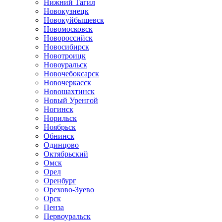
Нижний Тагил
Новокузнецк
Новокуйбышевск
Новомосковск
Новороссийск
Новосибирск
Новотроицк
Новоуральск
Новочебоксарск
Новочеркасск
Новошахтинск
Новый Уренгой
Ногинск
Норильск
Ноябрьск
Обнинск
Одинцово
Октябрьский
Омск
Орел
Оренбург
Орехово-Зуево
Орск
Пенза
Первоуральск