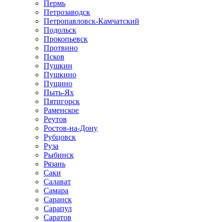
Пермь
Петрозаводск
Петропавловск-Камчатский
Подольск
Прокопьевск
Протвино
Псков
Пушкин
Пушкино
Пущино
Пыть-Ях
Пятигорск
Раменское
Реутов
Ростов-на-Дону
Рубцовск
Руза
Рыбинск
Рязань
Саки
Салават
Самара
Саранск
Сарапул
Саратов