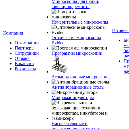
Микроскопы для пайки,
ювелиров, ремонта
Измерительные микроскопы
Готовые
Компания
Оптические микроскопы
Би
О компании
Evident
ме
Партнеры
би
Сотрудники
Программы микроскопии
на
Отзывы
Пр
Вакансии
ма
Реквизиты
на
Атомно-силовые микроскопы
Антивибрационные столы
Микроманипуляторы
Нагревательные и
охлаждающие столики к