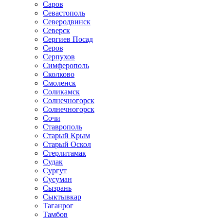
Саров
Севастополь
Северодвинск
Северск
Сергиев Посад
Серов
Серпухов
Симферополь
Сколково
Смоленск
Соликамск
Солнечногорск
Солнечногорск
Сочи
Ставрополь
Старый Крым
Старый Оскол
Стерлитамак
Судак
Сургут
Сусуман
Сызрань
Сыктывкар
Таганрог
Тамбов