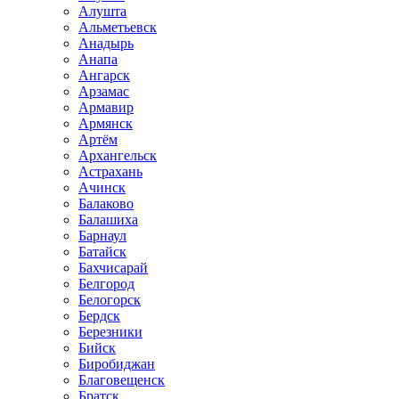
Алушта
Альметьевск
Анадырь
Анапа
Ангарск
Арзамас
Армавир
Армянск
Артём
Архангельск
Астрахань
Ачинск
Балаково
Балашиха
Барнаул
Батайск
Бахчисарай
Белгород
Белогорск
Бердск
Березники
Бийск
Биробиджан
Благовещенск
Братск