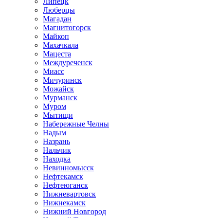
Липецк
Люберцы
Магадан
Магнитогорск
Майкоп
Махачкала
Мацеста
Междуреченск
Миасс
Мичуринск
Можайск
Мурманск
Муром
Мытищи
Набережные Челны
Надым
Назрань
Нальчик
Находка
Невинномысск
Нефтекамск
Нефтеюганск
Нижневартовск
Нижнекамск
Нижний Новгород