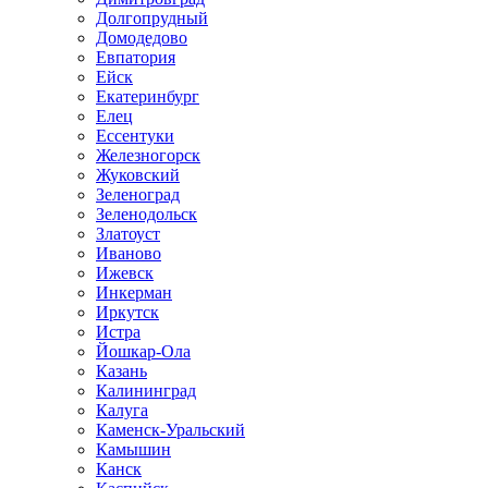
Долгопрудный
Домодедово
Евпатория
Ейск
Екатеринбург
Елец
Ессентуки
Железногорск
Жуковский
Зеленоград
Зеленодольск
Златоуст
Иваново
Ижевск
Инкерман
Иркутск
Истра
Йошкар-Ола
Казань
Калининград
Калуга
Каменск-Уральский
Камышин
Канск