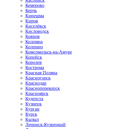
Каспийск
Кемерово
Керчь
Кинешма
Киров
Киселёвск
Кисловодск
Ковров
Коломна
Колпино
Комсомольск-на-Амуре
Копейск
Королев
Кострома
Красная Поляна
Красногорск
Краснодар
Красноперекопск
Красноярск
Кудепста
Кузнецк
Курган
Курск
Кызыл
Ленинск-Кузнецкий