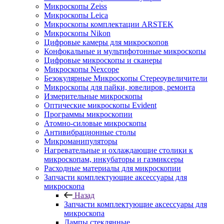
Микроскопы Zeiss
Микроскопы Leica
Микроскопы комплектации ARSTEK
Микроскопы Nikon
Цифровые камеры для микроскопов
Конфокальные и мультифотонные микроскопы
Цифровые микроскопы и сканеры
Микроскопы Nexcope
Безокулярные Микроскопы Стереоувеличители
Микроскопы для пайки, ювелиров, ремонта
Измерительные микроскопы
Оптические микроскопы Evident
Программы микроскопии
Атомно-силовые микроскопы
Антивибрационные столы
Микроманипуляторы
Нагревательные и охлаждающие столики к
микроскопам, инкубаторы и газмиксеры
Расходные материалы для микроскопии
Запчасти комплектующие аксессуары для
микроскопа
Назад
Запчасти комплектующие аксессуары для
микроскопа
Лампы стеклянные