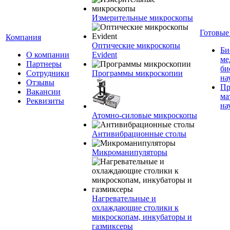
Измерительные микроскопы
Готовые
Компания
Оптические микроскопы
Би
О компании
Evident
ме
Партнеры
би
Сотрудники
Программы микроскопии
на
Отзывы
Пр
Вакансии
ма
Реквизиты
на
Атомно-силовые микроскопы
Антивибрационные столы
Микроманипуляторы
Нагревательные и
охлаждающие столики к
микроскопам, инкубаторы и
газмиксеры