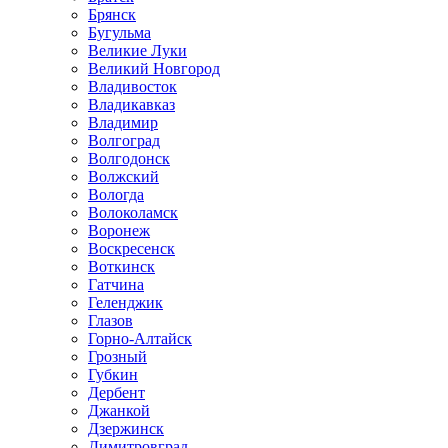
Брянск
Бугульма
Великие Луки
Великий Новгород
Владивосток
Владикавказ
Владимир
Волгоград
Волгодонск
Волжский
Вологда
Волоколамск
Воронеж
Воскресенск
Воткинск
Гатчина
Геленджик
Глазов
Горно-Алтайск
Грозный
Губкин
Дербент
Джанкой
Дзержинск
Димитровград