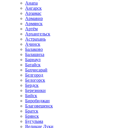
Анапа
Ангарск
Арзамас
Армавир
Армянск
Артём
Архангельск
Астрахань
Ачинск
Балаково
Балашиха
Барнаул
Батайск
Бахчисарай
Белгород
Белогорск
Бердск
Березники
Бийск
Биробиджан
Благовещенск
Братск
Брянск
Бугульма
Великие Луки