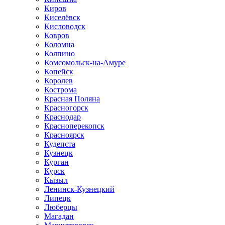
Киров
Киселёвск
Кисловодск
Ковров
Коломна
Колпино
Комсомольск-на-Амуре
Копейск
Королев
Кострома
Красная Поляна
Красногорск
Краснодар
Красноперекопск
Красноярск
Кудепста
Кузнецк
Курган
Курск
Кызыл
Ленинск-Кузнецкий
Липецк
Люберцы
Магадан