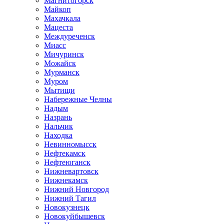
Магнитогорск
Майкоп
Махачкала
Мацеста
Междуреченск
Миасс
Мичуринск
Можайск
Мурманск
Муром
Мытищи
Набережные Челны
Надым
Назрань
Нальчик
Находка
Невинномысск
Нефтекамск
Нефтеюганск
Нижневартовск
Нижнекамск
Нижний Новгород
Нижний Тагил
Новокузнецк
Новокуйбышевск