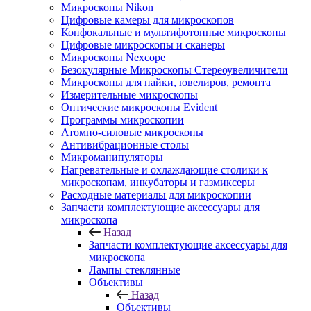
Микроскопы Nikon
Цифровые камеры для микроскопов
Конфокальные и мультифотонные микроскопы
Цифровые микроскопы и сканеры
Микроскопы Nexcope
Безокулярные Микроскопы Стереоувеличители
Микроскопы для пайки, ювелиров, ремонта
Измерительные микроскопы
Оптические микроскопы Evident
Программы микроскопии
Атомно-силовые микроскопы
Антивибрационные столы
Микроманипуляторы
Нагревательные и охлаждающие столики к
микроскопам, инкубаторы и газмиксеры
Расходные материалы для микроскопии
Запчасти комплектующие аксессуары для
микроскопа
Назад
Запчасти комплектующие аксессуары для
микроскопа
Лампы стеклянные
Объективы
Назад
Объективы