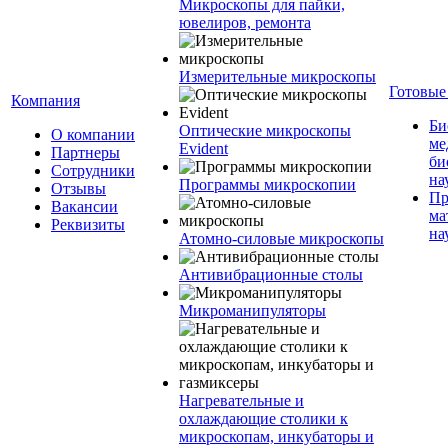
Микроскопы для пайки,
ювелиров, ремонта
Измерительные микроскопы
Готовые
Компания
Би
Оптические микроскопы
О компании
ме
Evident
Партнеры
би
Сотрудники
на
Программы микроскопии
Отзывы
Пр
Вакансии
ма
Реквизиты
на
Атомно-силовые микроскопы
Антивибрационные столы
Микроманипуляторы
Нагревательные и
охлаждающие столики к
микроскопам, инкубаторы и