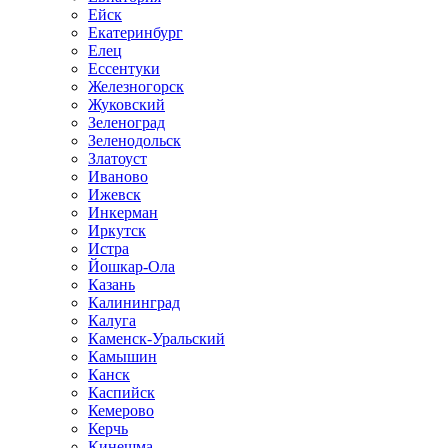
Ейск
Екатеринбург
Елец
Ессентуки
Железногорск
Жуковский
Зеленоград
Зеленодольск
Златоуст
Иваново
Ижевск
Инкерман
Иркутск
Истра
Йошкар-Ола
Казань
Калининград
Калуга
Каменск-Уральский
Камышин
Канск
Каспийск
Кемерово
Керчь
Кинешма