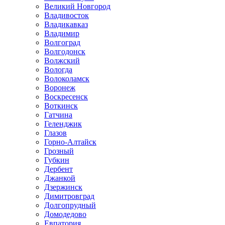
Великий Новгород
Владивосток
Владикавказ
Владимир
Волгоград
Волгодонск
Волжский
Вологда
Волоколамск
Воронеж
Воскресенск
Воткинск
Гатчина
Геленджик
Глазов
Горно-Алтайск
Грозный
Губкин
Дербент
Джанкой
Дзержинск
Димитровград
Долгопрудный
Домодедово
Евпатория