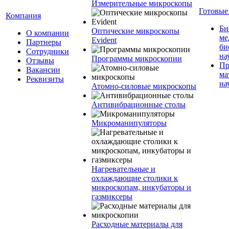
Измерительные микроскопы
Готовые
Компания
Би
Оптические микроскопы
О компании
ме
Evident
Партнеры
би
Сотрудники
на
Программы микроскопии
Отзывы
Пр
Вакансии
ма
Реквизиты
на
Атомно-силовые микроскопы
Антивибрационные столы
Микроманипуляторы
Нагревательные и
охлаждающие столики к
микроскопам, инкубаторы и
газмиксеры
Расходные материалы для