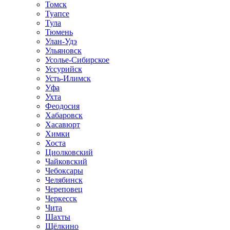
Томск
Туапсе
Тула
Тюмень
Улан-Удэ
Ульяновск
Усолье-Сибирское
Уссурийск
Усть-Илимск
Уфа
Ухта
Феодосия
Хабаровск
Хасавюрт
Химки
Хоста
Циолковский
Чайковский
Чебоксары
Челябинск
Череповец
Черкесск
Чита
Шахты
Щёлкино