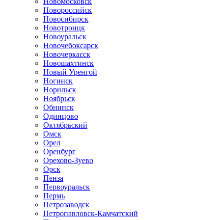
Новомосковск
Новороссийск
Новосибирск
Новотроицк
Новоуральск
Новочебоксарск
Новочеркасск
Новошахтинск
Новый Уренгой
Ногинск
Норильск
Ноябрьск
Обнинск
Одинцово
Октябрьский
Омск
Орел
Оренбург
Орехово-Зуево
Орск
Пенза
Первоуральск
Пермь
Петрозаводск
Петропавловск-Камчатский