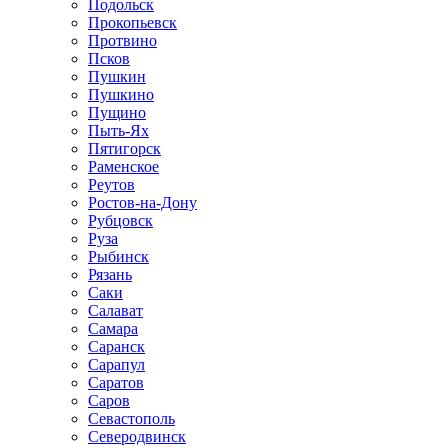
Подольск
Прокопьевск
Протвино
Псков
Пушкин
Пушкино
Пущино
Пыть-Ях
Пятигорск
Раменское
Реутов
Ростов-на-Дону
Рубцовск
Руза
Рыбинск
Рязань
Саки
Салават
Самара
Саранск
Сарапул
Саратов
Саров
Севастополь
Северодвинск