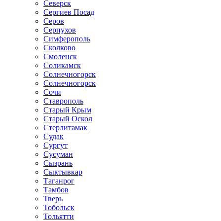
Северск
Сергиев Посад
Серов
Серпухов
Симферополь
Сколково
Смоленск
Соликамск
Солнечногорск
Солнечногорск
Сочи
Ставрополь
Старый Крым
Старый Оскол
Стерлитамак
Судак
Сургут
Сусуман
Сызрань
Сыктывкар
Таганрог
Тамбов
Тверь
Тобольск
Тольятти