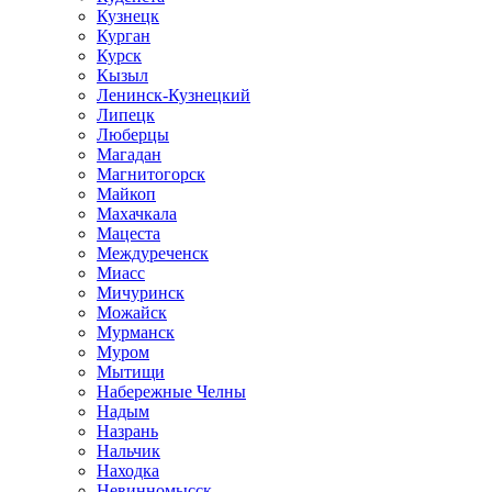
Кузнецк
Курган
Курск
Кызыл
Ленинск-Кузнецкий
Липецк
Люберцы
Магадан
Магнитогорск
Майкоп
Махачкала
Мацеста
Междуреченск
Миасс
Мичуринск
Можайск
Мурманск
Муром
Мытищи
Набережные Челны
Надым
Назрань
Нальчик
Находка
Невинномысск