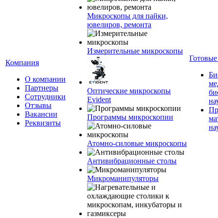
Микроскопы для пайки,
ювелиров, ремонта
Измерительные микроскопы
Готовые
Компания
Би
О компании
ме
Партнеры
Оптические микроскопы
би
Сотрудники
Evident
на
Отзывы
Пр
Вакансии
Программы микроскопии
ма
Реквизиты
на
Атомно-силовые микроскопы
Антивибрационные столы
Микроманипуляторы