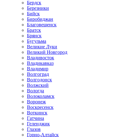
Бердск
Березники
Бийск
Биробиджан
Благовещенск
Братск
Брянск
Бугульма
Великие Луки
Великий Новгород
Владивосток
Владикавказ
Владимир
Волгоград
Волгодонск
Волжский
Вологда
Волоколамск
Воронеж
Воскресенск
Воткинск
Гатчина
Геленджик
Глазов
Горно-Алтайск