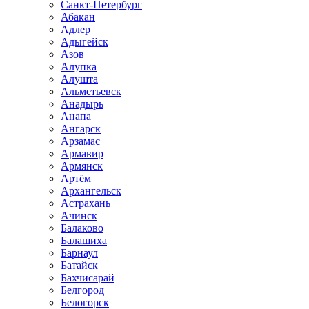
Санкт-Петербург
Абакан
Адлер
Адыгейск
Азов
Алупка
Алушта
Альметьевск
Анадырь
Анапа
Ангарск
Арзамас
Армавир
Армянск
Артём
Архангельск
Астрахань
Ачинск
Балаково
Балашиха
Барнаул
Батайск
Бахчисарай
Белгород
Белогорск