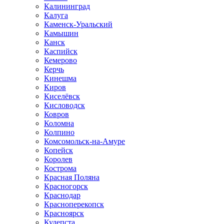
Калининград
Калуга
Каменск-Уральский
Камышин
Канск
Каспийск
Кемерово
Керчь
Кинешма
Киров
Киселёвск
Кисловодск
Ковров
Коломна
Колпино
Комсомольск-на-Амуре
Копейск
Королев
Кострома
Красная Поляна
Красногорск
Краснодар
Красноперекопск
Красноярск
Кудепста