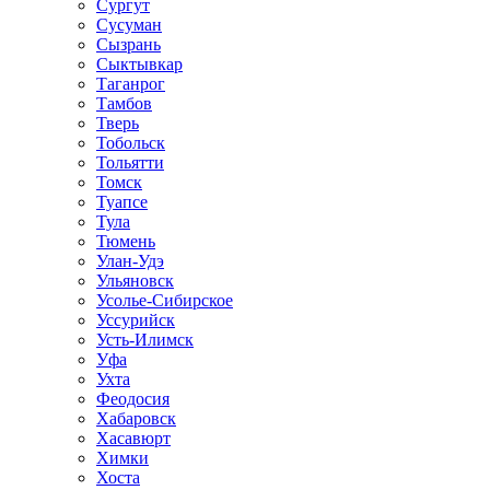
Сургут
Сусуман
Сызрань
Сыктывкар
Таганрог
Тамбов
Тверь
Тобольск
Тольятти
Томск
Туапсе
Тула
Тюмень
Улан-Удэ
Ульяновск
Усолье-Сибирское
Уссурийск
Усть-Илимск
Уфа
Ухта
Феодосия
Хабаровск
Хасавюрт
Химки
Хоста