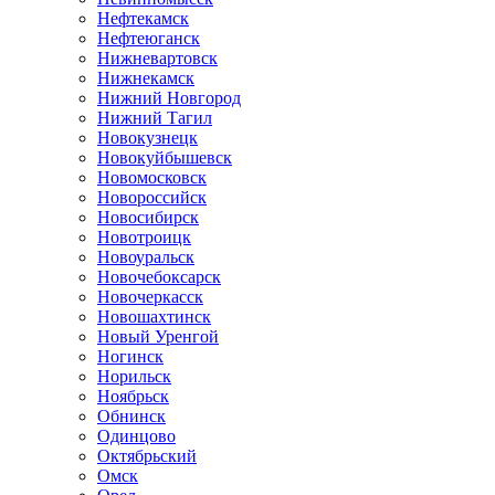
Нефтекамск
Нефтеюганск
Нижневартовск
Нижнекамск
Нижний Новгород
Нижний Тагил
Новокузнецк
Новокуйбышевск
Новомосковск
Новороссийск
Новосибирск
Новотроицк
Новоуральск
Новочебоксарск
Новочеркасск
Новошахтинск
Новый Уренгой
Ногинск
Норильск
Ноябрьск
Обнинск
Одинцово
Октябрьский
Омск