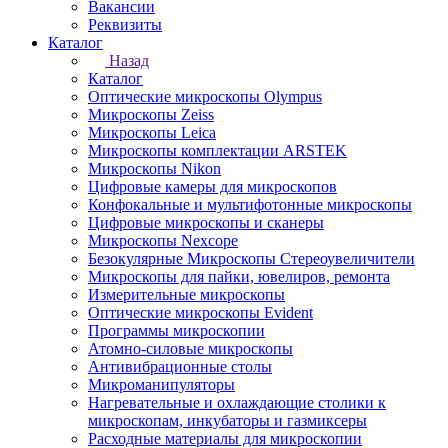
Вакансии
Реквизиты
Каталог
Назад
Каталог
Оптические микроскопы Olympus
Микроскопы Zeiss
Микроскопы Leica
Микроскопы комплектации ARSTEK
Микроскопы Nikon
Цифровые камеры для микроскопов
Конфокальные и мультифотонные микроскопы
Цифровые микроскопы и сканеры
Микроскопы Nexcope
Безокулярные Микроскопы Стереоувеличители
Микроскопы для пайки, ювелиров, ремонта
Измерительные микроскопы
Оптические микроскопы Evident
Программы микроскопии
Атомно-силовые микроскопы
Антивибрационные столы
Микроманипуляторы
Нагревательные и охлаждающие столики к
микроскопам, инкубаторы и газмиксеры
Расходные материалы для микроскопии