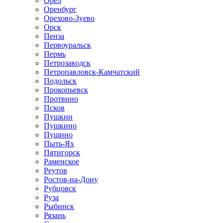
Орел
Оренбург
Орехово-Зуево
Орск
Пенза
Первоуральск
Пермь
Петрозаводск
Петропавловск-Камчатский
Подольск
Прокопьевск
Протвино
Псков
Пушкин
Пушкино
Пущино
Пыть-Ях
Пятигорск
Раменское
Реутов
Ростов-на-Дону
Рубцовск
Руза
Рыбинск
Рязань