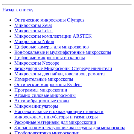
Назад к списку
Оптические микроскопы Olympus
Микроскопы Zeiss
Микроскопы Leica
Микроскопы комплектации ARSTEK
Микроскопы Nikon
Цифровые камеры для микроскопов
Конфокальные и мультифотонные микроскопы
Цифровые микроскопы и сканеры
Микроскопы Nexcope
Безокулярные Микроскопы Стереоувеличители
Микроскопы для пайки, ювелиров, ремонта
Измерительные микроскопы
Оптические микроскопы Evident
Программы микроскопии
Атомно-силовые микроскопы
Антивибрационные столы
Микроманипуляторы
Нагревательные и охлаждающие столики к
микроскопам, инкубаторы и газмиксеры
Расходные материалы для микроскопии
Запчасти комплектующие аксессуары для микроскопа
Пробоподготовка микроскопии