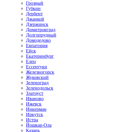
Грозный
Губкин
Дербент
Джанкой
Дзержинск
Димитровград
Долгопрудный
Домодедово
Евпатория
Ейск
Екатеринбург
Елец
Ессентуки
Железногорск
Жуковский
Зеленоград
Зеленодольск
Златоуст
Иваново
Ижевск
Инкерман
Иркутск
Истра
Йошкар-Ола
Казань