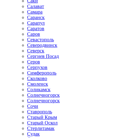
Саки
Салават
Самара
Саранск
Сарапул
Саратов
Саров
Севастополь
Северодвинск
Северск
Сергиев Посад
Серов
Серпухов
Симферополь
Сколково
Смоленск
Соликамск
Солнечногорск
Солнечногорск
Сочи
Ставрополь
Старый Крым
Старый Оскол
Стерлитамак
Судак