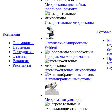
Микроскопы для пайки,
ювелиров, ремонта
Измерительные микроскопы
Готовые
Компания
Би
О компании
Оптические микроскопы
ме
Партнеры
Evident
би
Сотрудники
на
Отзывы
Программы микроскопии
Пр
Вакансии
ма
Реквизиты
на
Атомно-силовые микроскопы
Антивибрационные столы
Микроманипуляторы