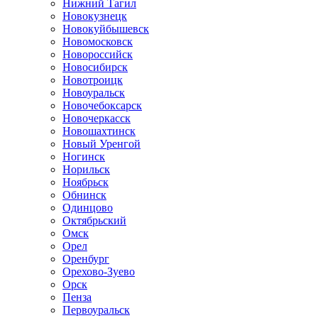
Нижний Тагил
Новокузнецк
Новокуйбышевск
Новомосковск
Новороссийск
Новосибирск
Новотроицк
Новоуральск
Новочебоксарск
Новочеркасск
Новошахтинск
Новый Уренгой
Ногинск
Норильск
Ноябрьск
Обнинск
Одинцово
Октябрьский
Омск
Орел
Оренбург
Орехово-Зуево
Орск
Пенза
Первоуральск