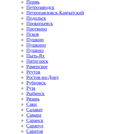
Пермь
Петрозаводск
Петропавловск-Камчатский
Подольск
Прокопьевск
Протвино
Псков
Пушкин
Пушкино
Пущино
Пыть-Ях
Пятигорск
Раменское
Реутов
Ростов-на-Дону
Рубцовск
Руза
Рыбинск
Рязань
Саки
Салават
Самара
Саранск
Сарапул
Саратов