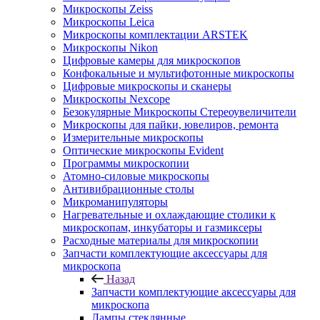
Микроскопы Zeiss
Микроскопы Leica
Микроскопы комплектации ARSTEK
Микроскопы Nikon
Цифровые камеры для микроскопов
Конфокальные и мультифотонные микроскопы
Цифровые микроскопы и сканеры
Микроскопы Nexcope
Безокулярные Микроскопы Стереоувеличители
Микроскопы для пайки, ювелиров, ремонта
Измерительные микроскопы
Оптические микроскопы Evident
Программы микроскопии
Атомно-силовые микроскопы
Антивибрационные столы
Микроманипуляторы
Нагревательные и охлаждающие столики к
микроскопам, инкубаторы и газмиксеры
Расходные материалы для микроскопии
Запчасти комплектующие аксессуары для
микроскопа
Назад
Запчасти комплектующие аксессуары для
микроскопа
Лампы стеклянные