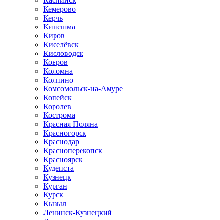
Каспийск
Кемерово
Керчь
Кинешма
Киров
Киселёвск
Кисловодск
Ковров
Коломна
Колпино
Комсомольск-на-Амуре
Копейск
Королев
Кострома
Красная Поляна
Красногорск
Краснодар
Красноперекопск
Красноярск
Кудепста
Кузнецк
Курган
Курск
Кызыл
Ленинск-Кузнецкий