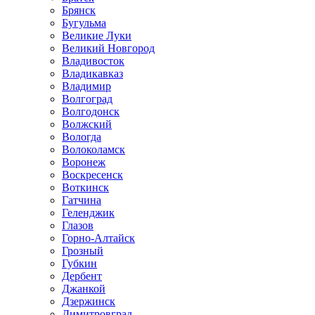
Брянск
Бугульма
Великие Луки
Великий Новгород
Владивосток
Владикавказ
Владимир
Волгоград
Волгодонск
Волжский
Вологда
Волоколамск
Воронеж
Воскресенск
Воткинск
Гатчина
Геленджик
Глазов
Горно-Алтайск
Грозный
Губкин
Дербент
Джанкой
Дзержинск
Димитровград