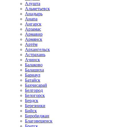
Алушта
Альметьевск
Анадырь
Анапа
Ангарск
Арзамас
Армавир
Армянск
Артём
Архангельск
Астрахань
Ачинск
Балаково
Балашиха
Барнаул
Батайск
Бахчисарай
Белгород
Белогорск
Бердск
Березники
Бийск
Биробиджан
Благовещенск
Братск