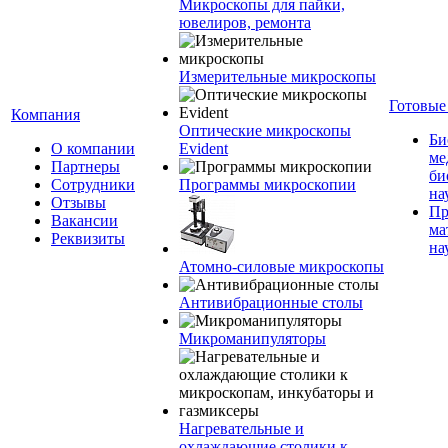
Микроскопы для пайки,
ювелиров, ремонта
Измерительные микроскопы
Готовые
Компания
Оптические микроскопы
Би
О компании
Evident
ме
Партнеры
би
Сотрудники
Программы микроскопии
на
Отзывы
Пр
Вакансии
ма
Реквизиты
на
Атомно-силовые микроскопы
Антивибрационные столы
Микроманипуляторы
Нагревательные и
охлаждающие столики к