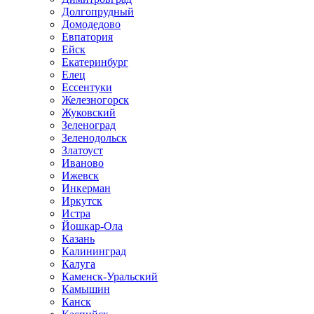
Долгопрудный
Домодедово
Евпатория
Ейск
Екатеринбург
Елец
Ессентуки
Железногорск
Жуковский
Зеленоград
Зеленодольск
Златоуст
Иваново
Ижевск
Инкерман
Иркутск
Истра
Йошкар-Ола
Казань
Калининград
Калуга
Каменск-Уральский
Камышин
Канск