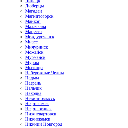
Липецк
Люберцы
Магадан
Магнитогорск
Майкоп
Махачкала
Мацеста
Междуреченск
Миасс
Мичуринск
Можайск
Мурманск
Муром
Мытищи
Набережные Челны
Надым
Назрань
Нальчик
Находка
Невинномысск
Нефтекамск
Нефтеюганск
Нижневартовск
Нижнекамск
Нижний Новгород