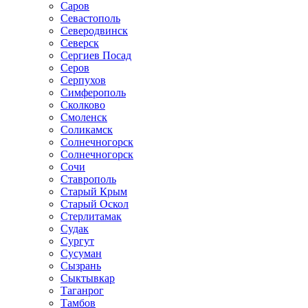
Саров
Севастополь
Северодвинск
Северск
Сергиев Посад
Серов
Серпухов
Симферополь
Сколково
Смоленск
Соликамск
Солнечногорск
Солнечногорск
Сочи
Ставрополь
Старый Крым
Старый Оскол
Стерлитамак
Судак
Сургут
Сусуман
Сызрань
Сыктывкар
Таганрог
Тамбов