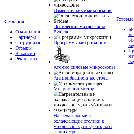
Измерительные микроскопы
Готовые
Компания
Оптические микроскопы
Би
О компании
Evident
ме
Партнеры
би
Сотрудники
Программы микроскопии
на
Отзывы
Пр
Вакансии
ма
Реквизиты
на
Атомно-силовые микроскопы
Антивибрационные столы
Микроманипуляторы
Нагревательные и
охлаждающие столики к
микроскопам, инкубаторы и
газмиксеры