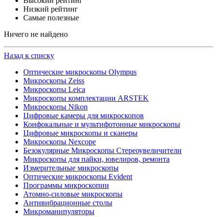
Высокий рейтинг
Низкий рейтинг
Самые полезные
Ничего не найдено
Назад к списку
Оптические микроскопы Olympus
Микроскопы Zeiss
Микроскопы Leica
Микроскопы комплектации ARSTEK
Микроскопы Nikon
Цифровые камеры для микроскопов
Конфокальные и мультифотонные микроскопы
Цифровые микроскопы и сканеры
Микроскопы Nexcope
Безокулярные Микроскопы Стереоувеличители
Микроскопы для пайки, ювелиров, ремонта
Измерительные микроскопы
Оптические микроскопы Evident
Программы микроскопии
Атомно-силовые микроскопы
Антивибрационные столы
Микроманипуляторы