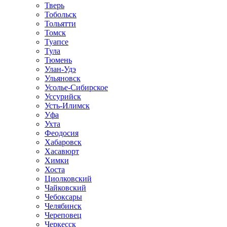
Тверь
Тобольск
Тольятти
Томск
Туапсе
Тула
Тюмень
Улан-Удэ
Ульяновск
Усолье-Сибирское
Уссурийск
Усть-Илимск
Уфа
Ухта
Феодосия
Хабаровск
Хасавюрт
Химки
Хоста
Циолковский
Чайковский
Чебоксары
Челябинск
Череповец
Черкесск